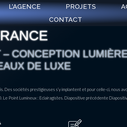
L’AGENCE
PROJETS
A
CONTACT
FRANCE
 – CONCEPTION LUMIÈRE
EAUX DE LUXE
ris. Des sociétés prestigieuses s’y implantent et pour celle-ci, nous 
. Le Point Lumineux : Eclairagistes. Diapositive précédente Diapositi